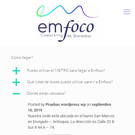
Cómo llegar?
a
Puedo utilizar el METRO para llegar a Emfoco?
a
Qué rutas de buses puedo utilizar para ir a Emfoco?
A
Dónde están ubicados?
Posted by
Pruebas wordpress wp
on
septiembre
10, 2019
Nuestra sede está ubicada en el barrio San Marcos
en Envigado – Antioquia. La dirección es Calle 32 B
Sur # 44 A – 74.