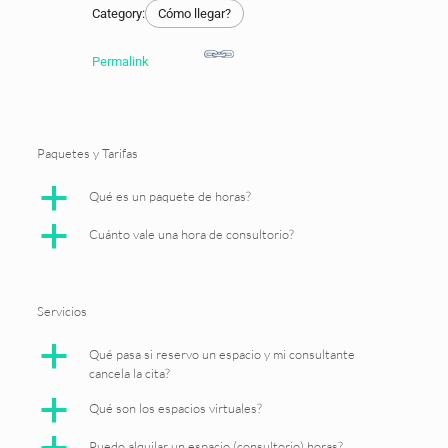
Category:
Cómo llegar?
Permalink
Paquetes y Tarifas
a
Qué es un paquete de horas?
a
Cuánto vale una hora de consultorio?
Servicios
a
Qué pasa si reservo un espacio y mi consultante
cancela la cita?
a
Qué son los espacios virtuales?
Puedo alquilar un espacio (consultorio) horas?