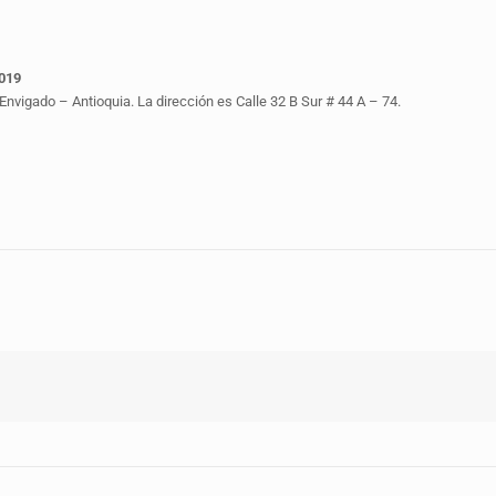
2019
nvigado – Antioquia. La dirección es Calle 32 B Sur # 44 A – 74.