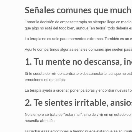
Señales comunes que much
Tomar la decisión de empezar terapia no siempre llega en medio
que algo no está del todo bien, aunque “en teoría” todo debería es
La terapia no es solo para momentos extremos. También es un e
Aquí te compartimos algunas señales comunes que suelen pasar
1. Tu mente no descansa, in
Si te cuesta dormir, concentrarte o desconectarte, aunque no e
emociones no resueltas.
La terapia ayuda a ordenar, poner palabras y encontrar nuevas fo
2. Te sientes irritable, an
No siempre se trata de “estar mal”, sino de vivir en un estado c
necesita atención.
Escuchar esas emociones a tiempo puede evitar que se acumul