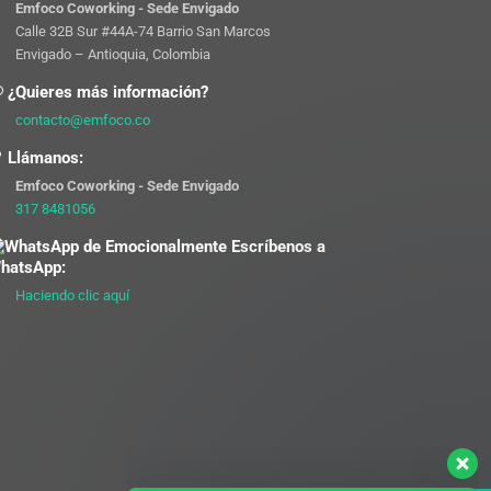
Emfoco Coworking - Sede Envigado
Calle 32B Sur #44A-74 Barrio San Marcos
Envigado – Antioquia, Colombia
¿Quieres más información?
contacto@emfoco.co
Llámanos:
Emfoco Coworking - Sede Envigado
317 8481056
Escríbenos a
hatsApp:
Haciendo clic aquí
Emfoco Envigado
Disponible